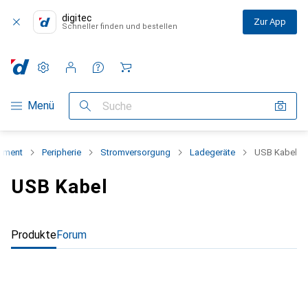
digitec
Zur App
Schneller finden und bestellen
Einstellungen
Kundenkonto
Vergleichslisten
Merklisten
Warenkorb
Navigation nach Kategorien
Menü
Suche
iment
Peripherie
Stromversorgung
Ladegeräte
USB Kabel
USB Kabel
Produkte
Forum