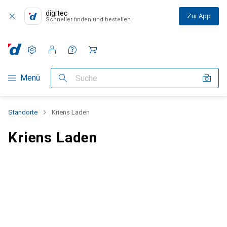
digitec
Zur App
Schneller finden und bestellen
Einstellungen
Kundenkonto
Vergleichslisten
Merklisten
Warenkorb
Navigation nach Kategorien
Menü
Suche
Standorte
Kriens Laden
Kriens Laden