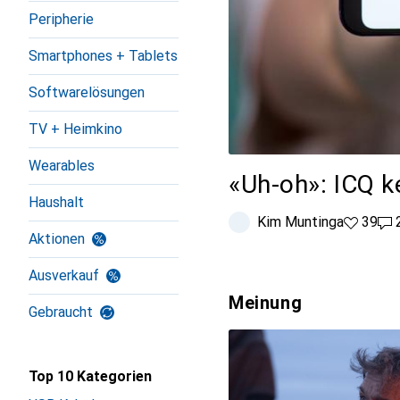
Peripherie
Smartphones + Tablets
Softwarelösungen
TV + Heimkino
Wearables
«Uh-oh»: ICQ k
Haushalt
Kim Muntinga
39 Likes
39
26
Aktionen
Ausverkauf
Meinung
Gebraucht
Top 10 Kategorien