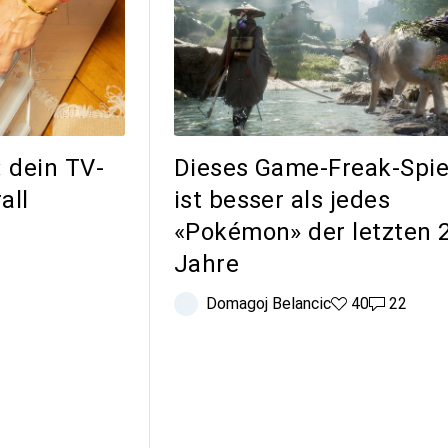
 dein TV-
Dieses Game-Freak-Spie
all
ist besser als jedes
«Pokémon» der letzten 
Jahre
Domagoj Belancic
40 Likes
40
22 Kommen
22