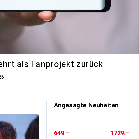
ehrt als Fanprojekt zurück
 Kommentare
26
Angesagte Neuheiten
CHF
649.–
CHF
1729.–