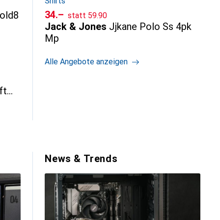
Shirts
CHF
CHF
34.–
Fold8
statt
59.90
Jack & Jones
Jjkane Polo Ss 4pk
Mp
Alle Angebote anzeigen
ft
News & Trends