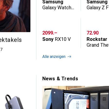
Samsung
Samsung
Galaxy Watch
Galaxy Z 
Ultra2
CHF
2099.–
CHF
72.90
Sony
RX10 V
Rockstar
ektakels
Grand The
Kommentare
57
Auto VI
Alle anzeigen
News & Trends