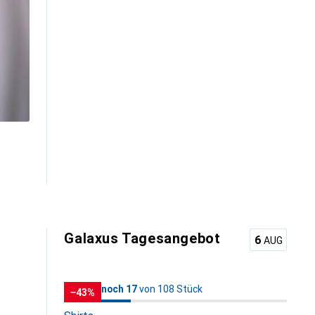
Galaxus Tagesangebot
6
AUG
17
17
noch 17
/ 108
von 108 Stück
von 108 Stück
−43%