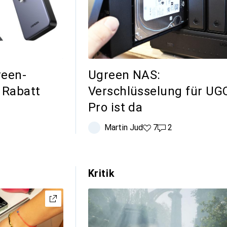
reen-
Ugreen NAS:
 Rabatt
Verschlüsselung für UG
Pro ist da
Martin Jud
7 Likes
7
2 Kommentare
2
Kritik