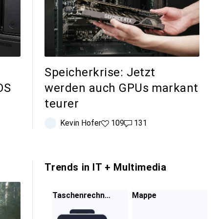
Speicherkrise: Jetzt
OS
werden auch GPUs markant
teurer
Kevin Hofer
109 Likes
109
131 Kommentare
131
Trends in IT + Multimedia
Taschenrechne
Mappe
r