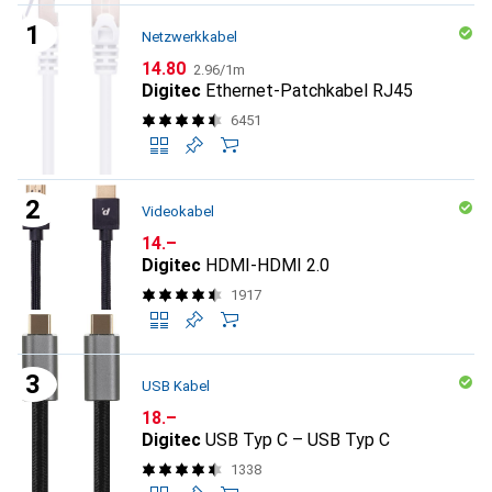
Netzwerkkabel
CHF
CHF
14.80
2.96
/
1m
Digitec
Ethernet-Patchkabel RJ45
6451
Videokabel
CHF
14.–
Digitec
HDMI-HDMI 2.0
1917
USB Kabel
CHF
18.–
Digitec
USB Typ C – USB Typ C
1338