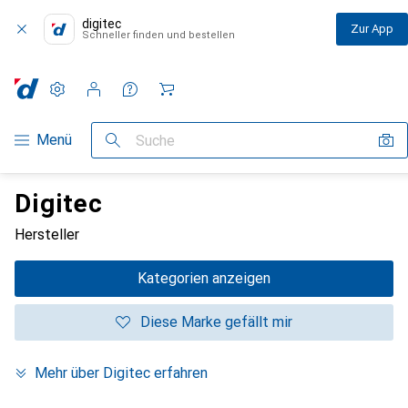
digitec
Zur App
Schneller finden und bestellen
Einstellungen
Kundenkonto
Vergleichslisten
Merklisten
Warenkorb
Navigation nach Kategorien
Menü
Suche
Digitec
Hersteller
Kategorien anzeigen
Diese Marke gefällt mir
Mehr über Digitec erfahren