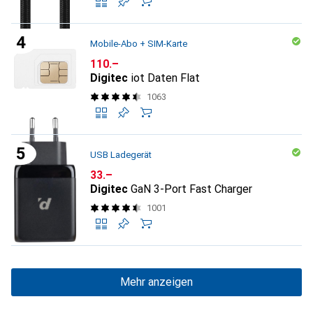
Mobile-Abo + SIM-Karte
CHF
110.–
Digitec
iot Daten Flat
1063
USB Ladegerät
CHF
33.–
Digitec
GaN 3-Port Fast Charger
1001
Mehr anzeigen