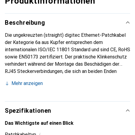
Produktinformationen
Beschreibung
Die ungekreuzten (straight) digitec Ethernet-Patchkabel
der Kategorie 6a aus Kupfer entsprechen dem
internationalen ISO/IEC 11801 Standard und sind CE, RoHS
sowie EN50173 zertifiziert. Der praktische Klinkenschutz
verhindert während der Montage das Beschädigen der
RJ45 Steckerverbindungen, die sich an beiden Enden
befinden. Somit ist das Netzwerkkabel optimal im Einsatz
Mehr anzeigen
beim Verbinden von Switches, Routern, Servern und
weiteren Netzwerkprodukten sowohl im privaten als auch
im Business-Umfeld.
Spezifikationen
Das Wichtigste auf einen Blick
i
Patchkabeltyp