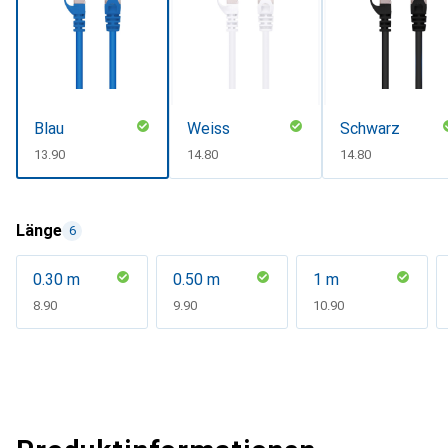
Blau
Weiss
Schwarz
CHF
13.90
CHF
14.80
CHF
14.80
Länge
6
0.30 m
0.50 m
1 m
CHF
8.90
CHF
9.90
CHF
10.90