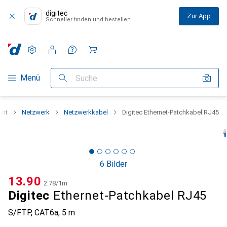
digitec
Zur App
Schneller finden und bestellen
Einstellungen
Kundenkonto
Vergleichslisten
Merklisten
Warenkorb
Navigation nach Kategorien
Menü
Suche
ent
Netzwerk
Netzwerkkabel
Digitec Ethernet-Patchkabel RJ45
6 Bilder
CHF
13.90
CHF
2.78
/
1m
Digitec
Ethernet-Patchkabel RJ45
S/FTP, CAT6a, 5 m