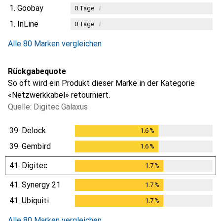
1.
Goobay
i
0
Tage
1.
InLine
i
0
Tage
Alle 80 Marken vergleichen
Rückgabequote
So oft wird ein Produkt dieser Marke in der Kategorie
«Netzwerkkabel» retourniert.
Quelle: Digitec Galaxus
39.
Delock
1.6
%
1.6
%
39.
Gembird
1.6
%
1.6
%
41.
Digitec
1.7
%
1.7
%
41.
Synergy 21
1.7
%
1.7
%
41.
Ubiquiti
1.7
%
1.7
%
Alle 80 Marken vergleichen