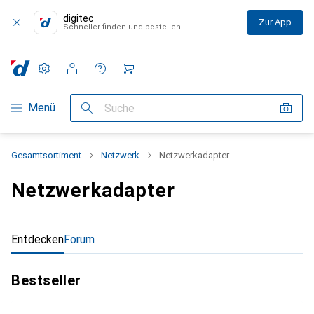
digitec
Zur App
Schneller finden und bestellen
Einstellungen
Kundenkonto
Vergleichslisten
Merklisten
Warenkorb
Navigation nach Kategorien
Menü
Suche
Gesamtsortiment
Netzwerk
Netzwerkadapter
Netzwerkadapter
Entdecken
Forum
Bestseller