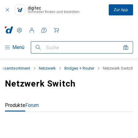
digitec
Zur App
Schneller finden und bestellen
Einstellungen
Kundenkonto
Vergleichslisten
Merklisten
Warenkorb
Navigation nach Kategorien
Menü
Suche
Gesamtsortiment
Netzwerk
Bridges + Router
Netzwerk Switch
Netzwerk Switch
Produkte
Forum