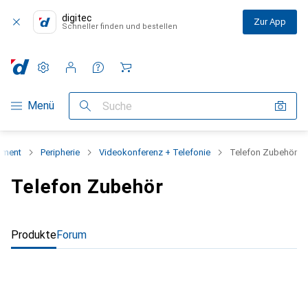
digitec
Zur App
Schneller finden und bestellen
Einstellungen
Kundenkonto
Vergleichslisten
Merklisten
Warenkorb
Navigation nach Kategorien
Menü
Suche
iment
Peripherie
Videokonferenz + Telefonie
Telefon Zubehör
Telefon Zubehör
Produkte
Forum