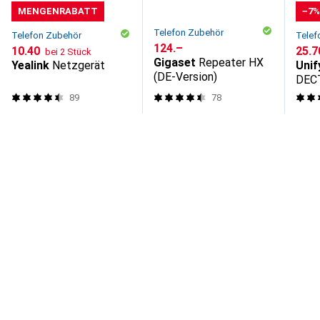
MENGENRABATT
−7
Telefon Zubehör
Telefon Zubehör
Telef
CHF
124.–
CHF
10.40
CHF
25.7
bei 2 Stück
Gigaset
Repeater HX
Yealink
Netzgerät
Unif
(DE-Version)
DEC
Lade
89
78