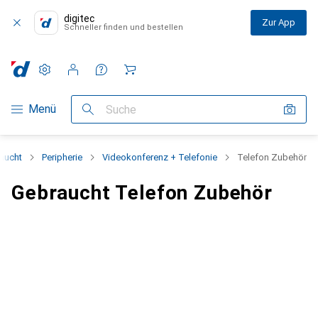
digitec
Zur App
Schneller finden und bestellen
Einstellungen
Kundenkonto
Vergleichslisten
Merklisten
Warenkorb
Navigation nach Kategorien
Menü
Suche
aucht
Peripherie
Videokonferenz + Telefonie
Telefon Zubehör
Gebraucht Telefon Zubehör