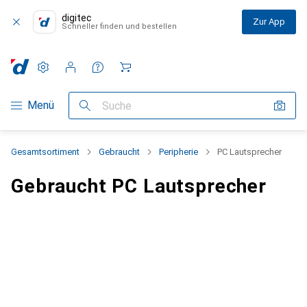
digitec
Zur App
Schneller finden und bestellen
Einstellungen
Kundenkonto
Vergleichslisten
Merklisten
Warenkorb
Navigation nach Kategorien
Menü
Suche
Gesamtsortiment
Gebraucht
Peripherie
PC Lautsprecher
Gebraucht PC Lautsprecher