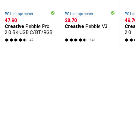
PC Lautsprecher
PC Lautsprecher
PC La
CHF
47.90
CHF
28.70
CHF
49.7
Creative
Pebble Pro
Creative
Pebble V3
Crea
2.0 BK USB C/BT/RGB
2.0
47
241