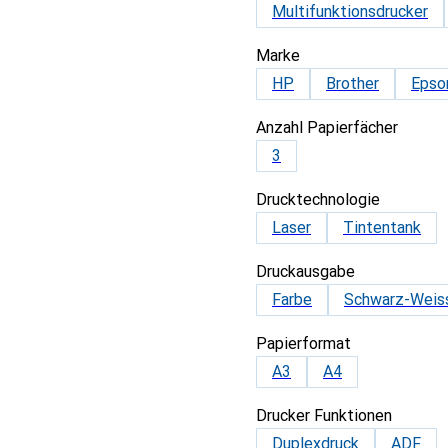
Multifunktionsdrucker
Marke
HP
Brother
Epso
Anzahl Papierfächer
3
Drucktechnologie
Laser
Tintentank
Druckausgabe
Farbe
Schwarz-Weis
Papierformat
A3
A4
Drucker Funktionen
Duplexdruck
ADF