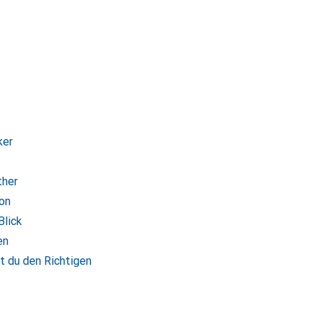
ker
ther
son
Blick
en
st du den Richtigen