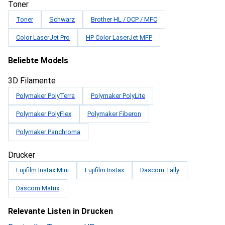
Toner
Toner
Schwarz
Brother HL / DCP / MFC
Color LaserJet Pro
HP Color LaserJet MFP
Beliebte Models
3D Filamente
Polymaker PolyTerra
Polymaker PolyLite
Polymaker PolyFlex
Polymaker Fiberon
Polymaker Panchroma
Drucker
Fujifilm Instax Mini
Fujifilm Instax
Dascom Tally
Dascom Matrix
Relevante Listen in Drucken