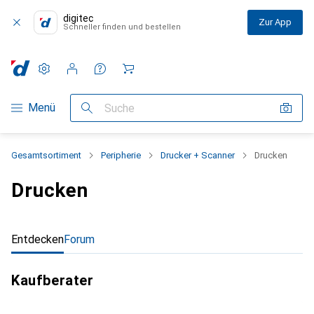
digitec
Zur App
Schneller finden und bestellen
Einstellungen
Kundenkonto
Vergleichslisten
Merklisten
Warenkorb
Navigation nach Kategorien
Menü
Suche
Gesamtsortiment
Peripherie
Drucker + Scanner
Drucken
Drucken
Entdecken
Forum
Kaufberater