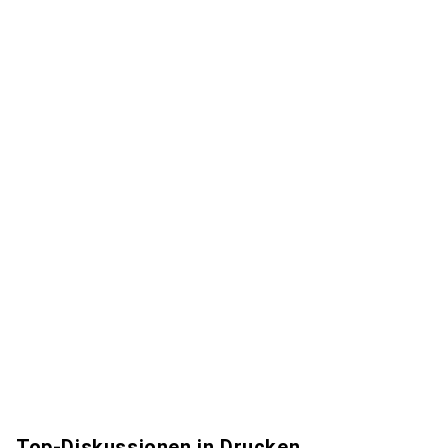
Top-Diskussionen in Drucken