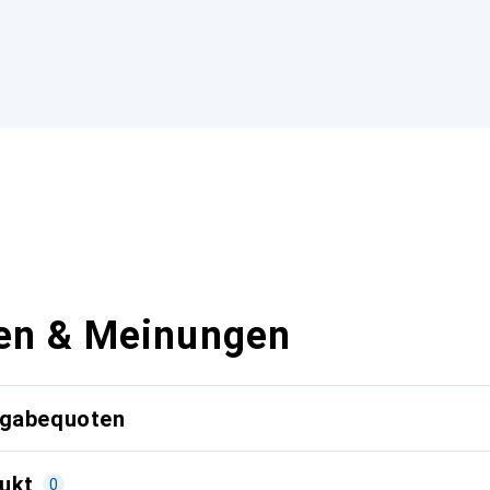
en & Meinungen
kgabequoten
ukt
0