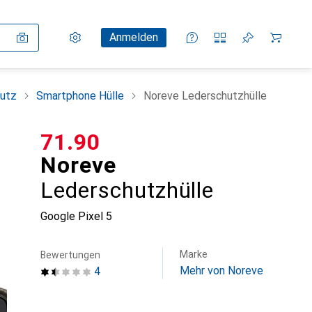
Einstellungen
Kundenkonto
Vergleichslisten
Merklisten
Warenkorb
Anmelden
utz
Smartphone Hülle
Noreve Lederschutzhülle
CHF
71.90
Noreve
Lederschutzhülle
Google Pixel 5
Marke
Bewertungen
Mehr von Noreve
4