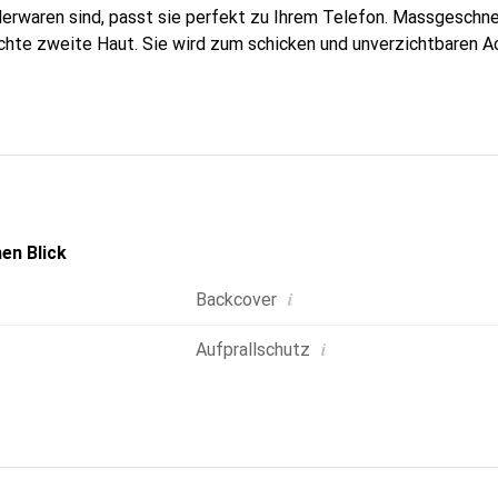
erwaren sind, passt sie perfekt zu Ihrem Telefon. Massgeschnei
echte zweite Haut. Sie wird zum schicken und unverzichtbaren Ac
al anerkannt für ihre hochwertigen Produkte ist die Marke Nore
 Kundschaft.
en Blick
i
Backcover
i
Aufprallschutz