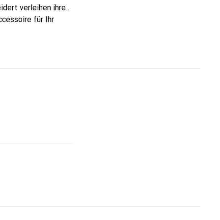
dert verleihen ihre
cessoire für Ihr
ve eine sichere Wahl