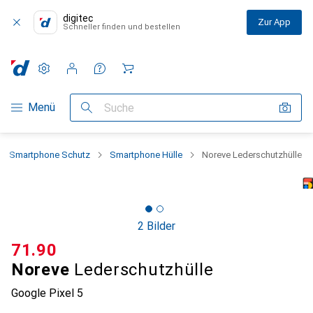
digitec
Zur App
Schneller finden und bestellen
Einstellungen
Kundenkonto
Vergleichslisten
Merklisten
Warenkorb
Navigation nach Kategorien
Menü
Suche
Smartphone Schutz
Smartphone Hülle
Noreve Lederschutzhülle
2 Bilder
CHF
71.90
Noreve
Lederschutzhülle
Google Pixel 5