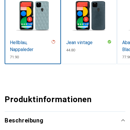
Hellblau,
Jean vintage
Aba
Nappaleder
Bla
CHF
44.80
CHF
71.90
CHF
77.9
Produktinformationen
Beschreibung