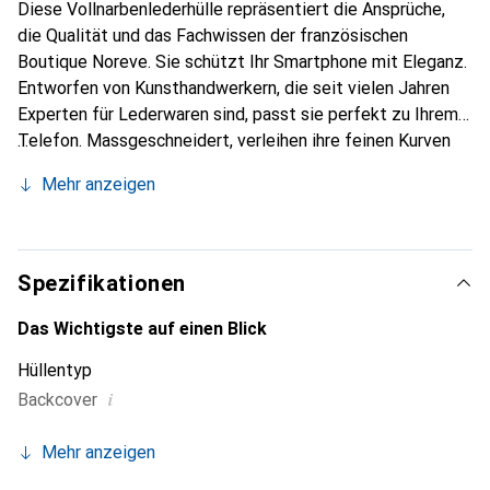
Diese Vollnarbenlederhülle repräsentiert die Ansprüche,
die Qualität und das Fachwissen der französischen
Boutique Noreve. Sie schützt Ihr Smartphone mit Eleganz.
Entworfen von Kunsthandwerkern, die seit vielen Jahren
Experten für Lederwaren sind, passt sie perfekt zu Ihrem
Telefon. Massgeschneidert, verleihen ihre feinen Kurven
ihr eine echte zweite Haut. Sie wird zum schicken und
Mehr anzeigen
unverzichtbaren Accessoire für Ihr Smartphone.
International anerkannt für ihre hochwertigen Produkte ist
die Marke Noreve eine zuverlässige Wahl für eine
anspruchsvolle Kundschaft.
Spezifikationen
Das Wichtigste auf einen Blick
Hüllentyp
i
Backcover
Mehr anzeigen