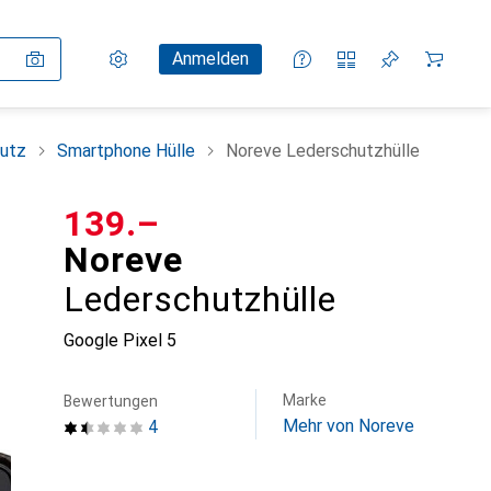
Einstellungen
Kundenkonto
Vergleichslisten
Merklisten
Warenkorb
Anmelden
utz
Smartphone Hülle
Noreve Lederschutzhülle
CHF
139.–
Noreve
Lederschutzhülle
Google Pixel 5
Marke
Bewertungen
Mehr von Noreve
4