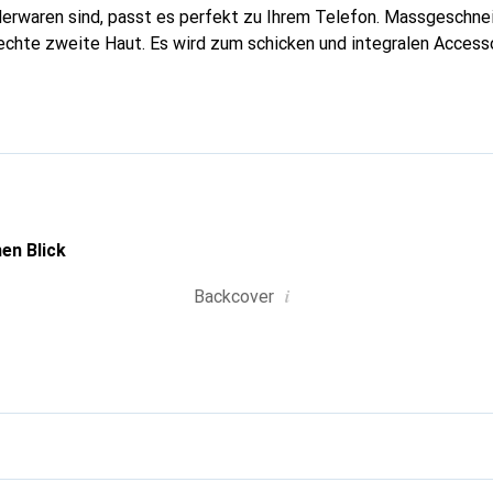
erwaren sind, passt es perfekt zu Ihrem Telefon. Massgeschnei
echte zweite Haut. Es wird zum schicken und integralen Accesso
nal anerkannt für ihre hochwertigen Produkte ist die Marke Nor
volle Kundschaft.
en Blick
i
Backcover
g