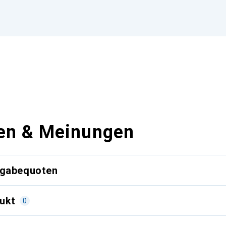
en & Meinungen
kgabequoten
ukt
0