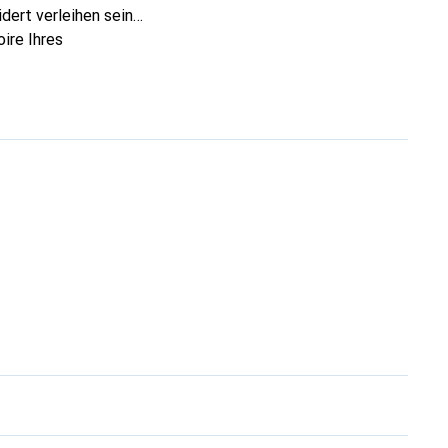
dert verleihen seine
ire Ihres
eve eine sichere