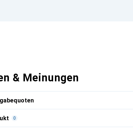
en & Meinungen
kgabequoten
ukt
0