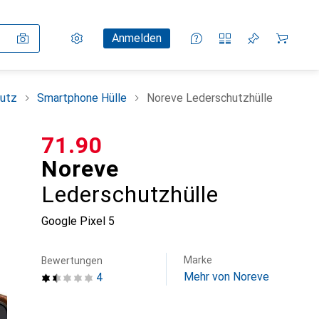
Einstellungen
Kundenkonto
Vergleichslisten
Merklisten
Warenkorb
Anmelden
utz
Smartphone Hülle
Noreve Lederschutzhülle
CHF
71.90
Noreve
Lederschutzhülle
Google Pixel 5
Marke
Bewertungen
Mehr von Noreve
4