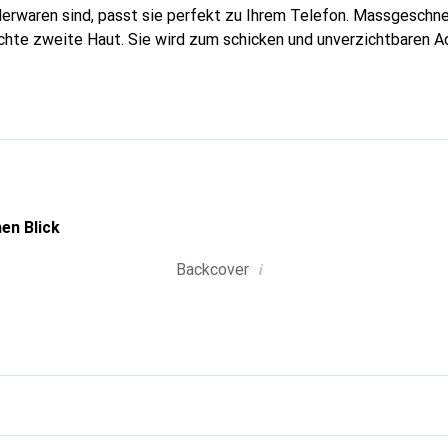
erwaren sind, passt sie perfekt zu Ihrem Telefon. Massgeschnei
echte zweite Haut. Sie wird zum schicken und unverzichtbaren Ac
al anerkannt für ihre hochwertigen Produkte ist die Marke Nore
 Kundschaft.
en Blick
i
Backcover
g