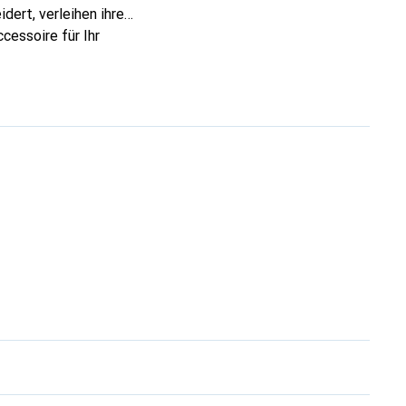
dert, verleihen ihre
cessoire für Ihr
ve eine sichere Wahl