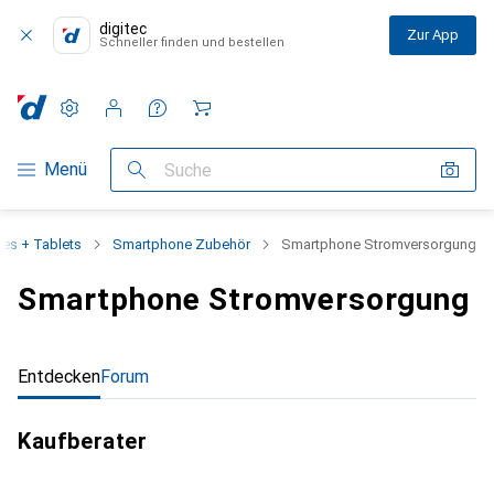
digitec
Zur App
Schneller finden und bestellen
Einstellungen
Kundenkonto
Vergleichslisten
Merklisten
Warenkorb
Navigation nach Kategorien
Menü
Suche
es + Tablets
Smartphone Zubehör
Smartphone Stromversorgung
Smartphone Stromversorgung
Entdecken
Forum
Kaufberater