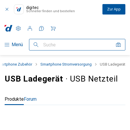
digitec
Zur App
Schneller finden und bestellen
Einstellungen
Kundenkonto
Vergleichslisten
Merklisten
Warenkorb
Navigation nach Kategorien
Menü
Suche
artphone Zubehör
Smartphone Stromversorgung
USB Ladegerät
USB Ladegerät
· USB Netzteil
Produkte
Forum