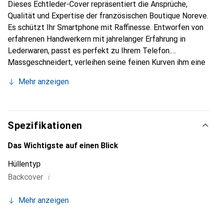
Dieses Echtleder-Cover repräsentiert die Ansprüche,
Qualität und Expertise der französischen Boutique Noreve.
Es schützt Ihr Smartphone mit Raffinesse. Entworfen von
erfahrenen Handwerkern mit jahrelanger Erfahrung in
Lederwaren, passt es perfekt zu Ihrem Telefon.
Massgeschneidert, verleihen seine feinen Kurven ihm eine
echte zweite Haut. Es wird zum schicken und
Mehr anzeigen
unverzichtbaren Accessoire für Ihr Smartphone. Die Marke
Noreve ist international anerkannt für ihre hochwertigen
Produkte und eine zuverlässige Wahl für eine
anspruchsvolle Klientel.
Spezifikationen
Das Wichtigste auf einen Blick
Hüllentyp
i
Backcover
Mehr anzeigen