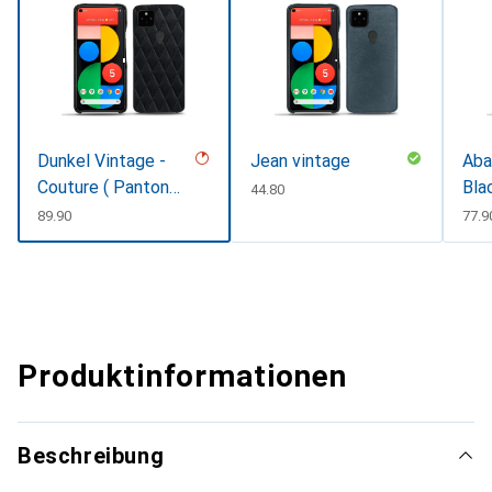
Dunkel Vintage -
Jean vintage
Aba
Couture ( Pantone
Bla
CHF
44.80
#050505 )
CHF
89.90
CHF
77.9
Produktinformationen
Beschreibung