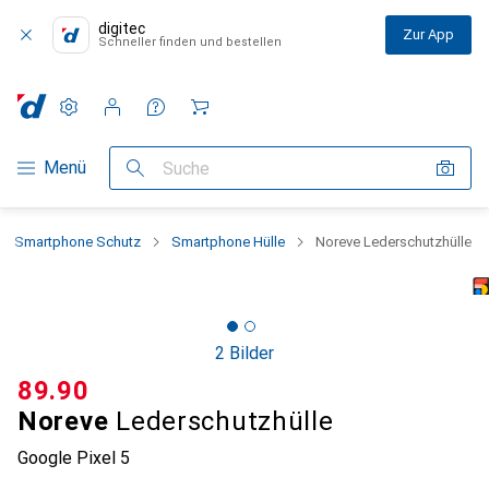
digitec
Zur App
Schneller finden und bestellen
Einstellungen
Kundenkonto
Vergleichslisten
Merklisten
Warenkorb
Navigation nach Kategorien
Menü
Suche
Smartphone Schutz
Smartphone Hülle
Noreve Lederschutzhülle
2 Bilder
CHF
89.90
Noreve
Lederschutzhülle
Google Pixel 5