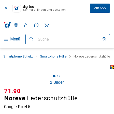
digitec
Zur App
Schneller finden und bestellen
Einstellungen
Kundenkonto
Vergleichslisten
Merklisten
Warenkorb
Navigation nach Kategorien
Menü
Suche
Smartphone Schutz
Smartphone Hülle
Noreve Lederschutzhülle
2 Bilder
CHF
71.90
Noreve
Lederschutzhülle
Google Pixel 5