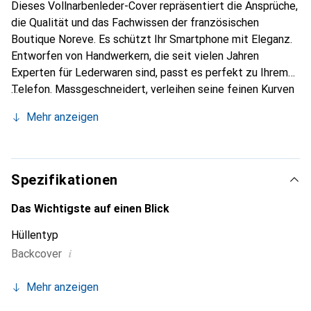
Dieses Vollnarbenleder-Cover repräsentiert die Ansprüche,
die Qualität und das Fachwissen der französischen
Boutique Noreve. Es schützt Ihr Smartphone mit Eleganz.
Entworfen von Handwerkern, die seit vielen Jahren
Experten für Lederwaren sind, passt es perfekt zu Ihrem
Telefon. Massgeschneidert, verleihen seine feinen Kurven
ihm eine echte zweite Haut. Es wird zum schicken und
Mehr anzeigen
unverzichtbaren Accessoire für Ihr Smartphone.
International anerkannt für ihre hochwertigen Produkte ist
die Marke Noreve eine sichere Wahl für eine
anspruchsvolle Kundschaft.
Spezifikationen
Das Wichtigste auf einen Blick
Hüllentyp
i
Backcover
Mehr anzeigen