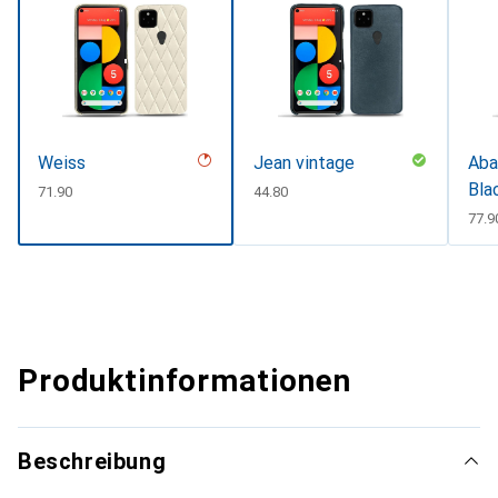
Weiss
Jean vintage
Aba
Bla
CHF
71.90
CHF
44.80
CHF
77.9
Produktinformationen
Beschreibung