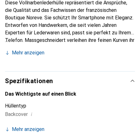
Diese Vollnarbenlederhülle repräsentiert die Ansprüche,
die Qualität und das Fachwissen der französischen
Boutique Noreve. Sie schützt Ihr Smartphone mit Eleganz.
Entworfen von Handwerkern, die seit vielen Jahren
Experten für Lederwaren sind, passt sie perfekt zu Ihrem
Telefon. Massgeschneidert verleihen ihre feinen Kurven ihr
eine echte zweite Haut. Sie wird zum schicken und
Mehr anzeigen
unverzichtbaren Accessoire für Ihr Smartphone.
International anerkannt für ihre hochwertigen Produkte ist
die Marke Noreve eine sichere Wahl für eine
anspruchsvolle Kundschaft.
Spezifikationen
Das Wichtigste auf einen Blick
Hüllentyp
i
Backcover
Mehr anzeigen