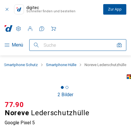
digitec
Zur App
Schneller finden und bestellen
Einstellungen
Kundenkonto
Vergleichslisten
Merklisten
Warenkorb
Navigation nach Kategorien
Menü
Suche
Smartphone Schutz
Smartphone Hülle
Noreve Lederschutzhülle
2 Bilder
CHF
77.90
Noreve
Lederschutzhülle
Google Pixel 5