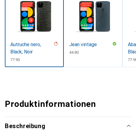
Autruche nero,
Jean vintage
Aba
Black, Noir
Bla
CHF
44.80
CHF
77.90
CHF
77.9
Produktinformationen
Beschreibung