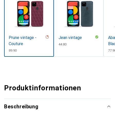
Prune vintage -
Jean vintage
Aba
Couture
Bla
CHF
44.80
CHF
89.90
CHF
77.9
Produktinformationen
Beschreibung