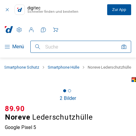
digitec
Zur App
Schneller finden und bestellen
Einstellungen
Kundenkonto
Vergleichslisten
Merklisten
Warenkorb
Navigation nach Kategorien
Menü
Suche
Smartphone Schutz
Smartphone Hülle
Noreve Lederschutzhülle
2 Bilder
CHF
89.90
Noreve
Lederschutzhülle
Google Pixel 5