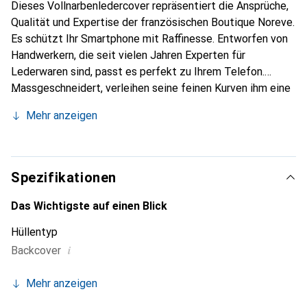
Dieses Vollnarbenledercover repräsentiert die Ansprüche,
Qualität und Expertise der französischen Boutique Noreve.
Es schützt Ihr Smartphone mit Raffinesse. Entworfen von
Handwerkern, die seit vielen Jahren Experten für
Lederwaren sind, passt es perfekt zu Ihrem Telefon.
Massgeschneidert, verleihen seine feinen Kurven ihm eine
echte zweite Haut. Es wird zum schicken und integralen
Mehr anzeigen
Accessoire Ihres Smartphones. International anerkannt für
ihre hochwertigen Produkte ist die Marke Noreve eine
sichere Wahl für eine anspruchsvolle Kundschaft.
Spezifikationen
Das Wichtigste auf einen Blick
Hüllentyp
i
Backcover
Mehr anzeigen