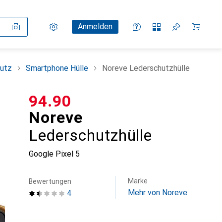
Einstellungen
Kundenkonto
Vergleichslisten
Merklisten
Warenkorb
Anmelden
utz
Smartphone Hülle
Noreve Lederschutzhülle
CHF
94.90
Noreve
Lederschutzhülle
Google Pixel 5
Marke
Bewertungen
Mehr von Noreve
4