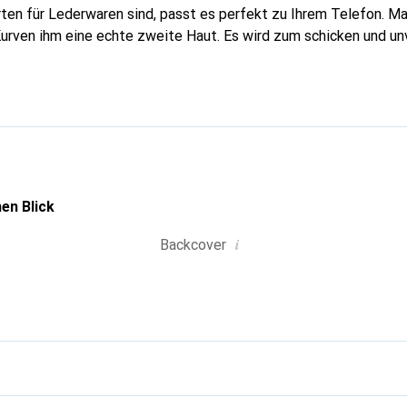
rten für Lederwaren sind, passt es perfekt zu Ihrem Telefon. M
Kurven ihm eine echte zweite Haut. Es wird zum schicken und un
hones. International anerkannt für ihre hochwertigen Produkte
ine anspruchsvolle Kundschaft.
en Blick
i
Backcover
g