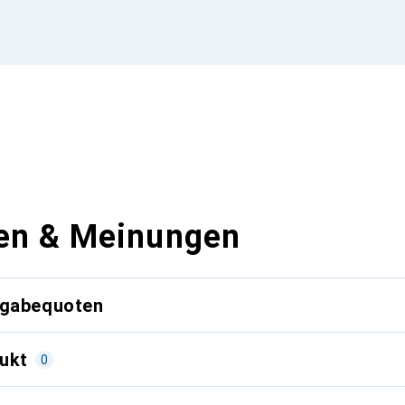
en & Meinungen
kgabequoten
ukt
0