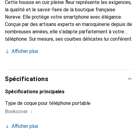
Cette housse en cuir pleine fleur représente les exigences,
la qualité et le savoir-faire de la boutique française
Noreve. Elle protège votre smartphone avec élégance.
Conçue par des artisans experts en maroquinerie depuis de
nombreuses années, elle s'adapte parfaitement à votre
téléphone. Sur mesure, ses courbes délicates lui confèrent
une véritable seconde peau. Elle devient l'accessoire
Afficher plus
élégant et indispensable pour votre smartphone.
Reconnaître internationalement pour ses produits de
haute qualité, la marque Noreve est un choix sûr pour une
clientèle exigeante.
Spécifications
Spécifications principales
Type de coque pour téléphone portable
i
Bookcover
Afficher plus