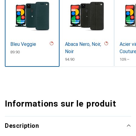
Bleu Veggie
Abaca Nero, Noir,
Acier v
Noir
Coutur
CHF
89.90
CHF
94.90
CHF
109.–
Informations sur le produit
Description