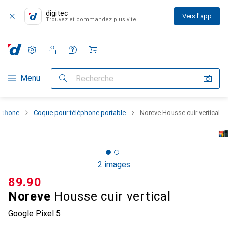
digitec
Vers l'app
Trouvez et commandez plus vite
Paramètres
Compte client
Listes de comparaison
Listes d'envies
Panier
Navigation par catégorie
Menu
Recherche
rtphone
Coque pour téléphone portable
Noreve Housse cuir vertical
2 images
CHF
89.90
Noreve
Housse cuir vertical
Google Pixel 5