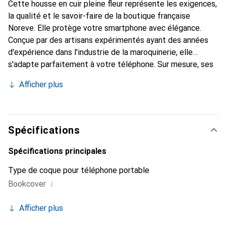
Cette housse en cuir pleine fleur représente les exigences,
la qualité et le savoir-faire de la boutique française
Noreve. Elle protège votre smartphone avec élégance.
Conçue par des artisans expérimentés ayant des années
d'expérience dans l'industrie de la maroquinerie, elle
s'adapte parfaitement à votre téléphone. Sur mesure, ses
courbes délicates lui confèrent une véritable seconde
Afficher plus
peau. Elle devient l'accessoire chic et indispensable pour
votre smartphone. La marque Noreve est reconnue
internationalement pour ses produits de haute qualité et
constitue un choix fiable pour une clientèle exigeante.
Spécifications
Spécifications principales
Type de coque pour téléphone portable
i
Bookcover
Afficher plus