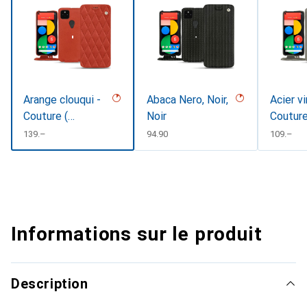
Arange clouqui -
Abaca Nero, Noir,
Acier v
Couture (
Noir
Coutur
Pantone
CHF
139.–
CHF
94.90
CHF
109.–
#D33108 )
Informations sur le produit
Description