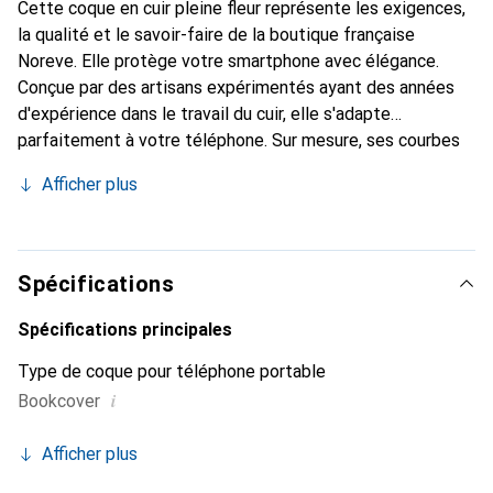
Cette coque en cuir pleine fleur représente les exigences,
la qualité et le savoir-faire de la boutique française
Noreve. Elle protège votre smartphone avec élégance.
Conçue par des artisans expérimentés ayant des années
d'expérience dans le travail du cuir, elle s'adapte
parfaitement à votre téléphone. Sur mesure, ses courbes
raffinées lui confèrent une véritable seconde peau. Elle
Afficher plus
devient l'accessoire chic et indispensable pour votre
smartphone. Reconnaître internationalement pour ses
produits de haute qualité, la marque Noreve est un choix
fiable pour une clientèle exigeante.
Spécifications
Spécifications principales
Type de coque pour téléphone portable
i
Bookcover
Afficher plus