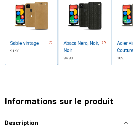
Sable vintage
Abaca Nero, Noir,
Acier v
Noir
Coutur
CHF
91.90
CHF
94.90
CHF
109.–
Informations sur le produit
Description