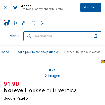
digitec
Vers l'app
Trouvez et commandez plus vite
Paramètres
Compte client
Listes de comparaison
Listes d'envies
Panier
Navigation par catégorie
Menu
Recherche
rtphone
Coque pour téléphone portable
Noreve Housse cuir vertical
2 images
CHF
91.90
Noreve
Housse cuir vertical
Google Pixel 5