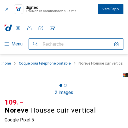
digitec
Vers l'app
Trouvez et commandez plus vite
Paramètres
Compte client
Listes de comparaison
Listes d'envies
Panier
Navigation par catégorie
Menu
Recherche
rtphone
Coque pour téléphone portable
Noreve Housse cuir vertical
2 images
CHF
109.–
Noreve
Housse cuir vertical
Google Pixel 5