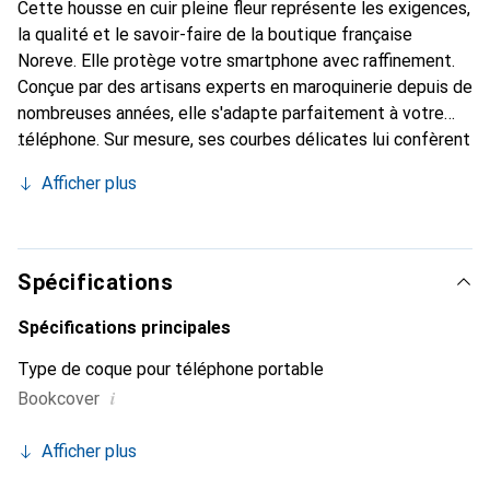
Cette housse en cuir pleine fleur représente les exigences,
la qualité et le savoir-faire de la boutique française
Noreve. Elle protège votre smartphone avec raffinement.
Conçue par des artisans experts en maroquinerie depuis de
nombreuses années, elle s'adapte parfaitement à votre
téléphone. Sur mesure, ses courbes délicates lui confèrent
une véritable seconde peau. Elle devient un accessoire
Afficher plus
chic et essentiel pour votre smartphone. Reconnaître
internationalement pour ses produits de haute qualité, la
marque Noreve est un choix sûr pour une clientèle
exigeante.
Spécifications
Spécifications principales
Type de coque pour téléphone portable
i
Bookcover
Afficher plus