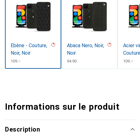
Ebène - Couture,
Abaca Nero, Noir,
Acier v
Noir, Noir
Noir
Coutur
CHF
109.–
CHF
94.90
CHF
109.–
Informations sur le produit
Description