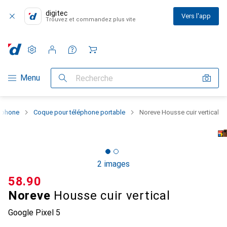
digitec
Vers l'app
Trouvez et commandez plus vite
Paramètres
Compte client
Listes de comparaison
Listes d'envies
Panier
Navigation par catégorie
Menu
Recherche
rtphone
Coque pour téléphone portable
Noreve Housse cuir vertical
2 images
CHF
58.90
Noreve
Housse cuir vertical
Google Pixel 5