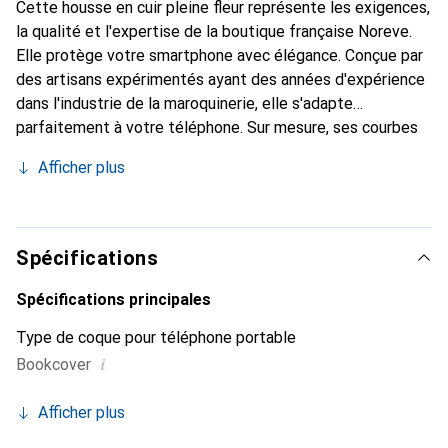
Cette housse en cuir pleine fleur représente les exigences,
la qualité et l'expertise de la boutique française Noreve.
Elle protège votre smartphone avec élégance. Conçue par
des artisans expérimentés ayant des années d'expérience
dans l'industrie de la maroquinerie, elle s'adapte
parfaitement à votre téléphone. Sur mesure, ses courbes
délicates lui confèrent une véritable seconde peau. Elle
Afficher plus
devient l'accessoire chic et indispensable pour votre
smartphone. Reconnu internationalement pour ses
produits de haute qualité, la marque Noreve est un choix
fiable pour une clientèle exigeante.
Spécifications
Spécifications principales
Type de coque pour téléphone portable
i
Bookcover
Afficher plus