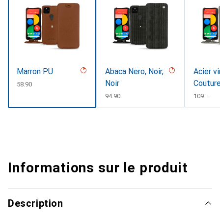
Marron PU
Abaca Nero, Noir,
Acier v
Noir
Coutur
CHF
58.90
CHF
94.90
CHF
109.–
Informations sur le produit
Description