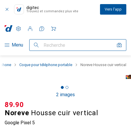
digitec
Vers l'app
Trouvez et commandez plus vite
Paramètres
Compte client
Listes de comparaison
Listes d'envies
Panier
Navigation par catégorie
Menu
Recherche
rtphone
Coque pour téléphone portable
Noreve Housse cuir vertical
2 images
CHF
89.90
Noreve
Housse cuir vertical
Google Pixel 5