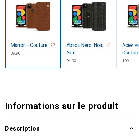
Marron - Couture
Abaca Nero, Noir,
Acier v
Noir
Coutur
CHF
89.90
CHF
94.90
CHF
109.–
Informations sur le produit
Description