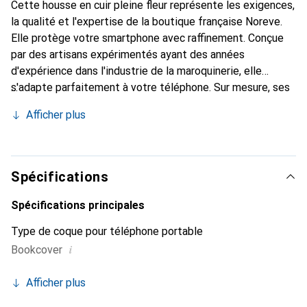
Cette housse en cuir pleine fleur représente les exigences,
la qualité et l'expertise de la boutique française Noreve.
Elle protège votre smartphone avec raffinement. Conçue
par des artisans expérimentés ayant des années
d'expérience dans l'industrie de la maroquinerie, elle
s'adapte parfaitement à votre téléphone. Sur mesure, ses
courbes délicates lui confèrent une véritable seconde
Afficher plus
peau. Elle devient l'accessoire chic et indispensable pour
votre smartphone. Reconnaître internationalement pour
ses produits de haute qualité, la marque Noreve est un
choix fiable pour une clientèle exigeante.
Spécifications
Spécifications principales
Type de coque pour téléphone portable
i
Bookcover
Afficher plus