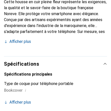
Cette housse en cuir pleine fleur représente les exigences,
la qualité et le savoir-faire de la boutique française
Noreve. Elle protège votre smartphone avec élégance.
Conçue par des artisans expérimentés ayant des années
d'expérience dans l'industrie de la maroquinerie, elle
s'adapte parfaitement à votre téléphone. Sur mesure, ses
courbes délicates lui confèrent une véritable seconde
Afficher plus
peau. Elle devient l'accessoire chic et indispensable pour
votre smartphone. Reconnu internationalement pour ses
produits de haute qualité, la marque Noreve est un choix
fiable pour une clientèle exigeante.
Spécifications
Spécifications principales
Type de coque pour téléphone portable
i
Bookcover
Afficher plus