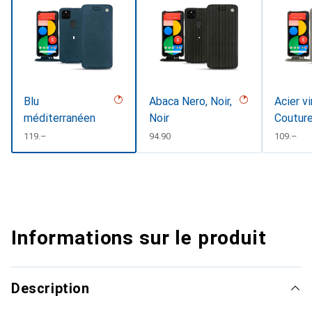
Blu
Abaca Nero, Noir,
Acier v
méditerranéen
Noir
Coutur
CHF
119.–
CHF
94.90
CHF
109.–
Informations sur le produit
Description