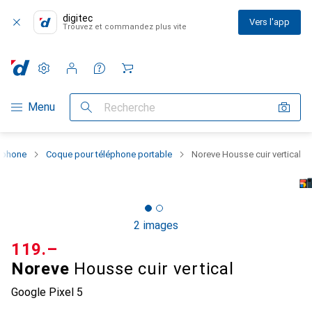
digitec
Vers l'app
Trouvez et commandez plus vite
Paramètres
Compte client
Listes de comparaison
Listes d'envies
Panier
Navigation par catégorie
Menu
Recherche
rtphone
Coque pour téléphone portable
Noreve Housse cuir vertical
2 images
CHF
119.–
Noreve
Housse cuir vertical
Google Pixel 5