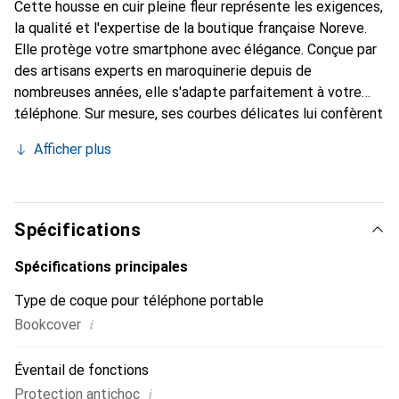
Cette housse en cuir pleine fleur représente les exigences,
la qualité et l'expertise de la boutique française Noreve.
Elle protège votre smartphone avec élégance. Conçue par
des artisans experts en maroquinerie depuis de
nombreuses années, elle s'adapte parfaitement à votre
téléphone. Sur mesure, ses courbes délicates lui confèrent
une véritable seconde peau. Elle devient l'accessoire chic
Afficher plus
et indispensable pour votre smartphone. Reconnaître
internationalement pour ses produits de haute qualité, la
marque Noreve est un choix sûr pour une clientèle
exigeante.
Spécifications
Spécifications principales
Type de coque pour téléphone portable
i
Bookcover
Éventail de fonctions
i
Protection antichoc