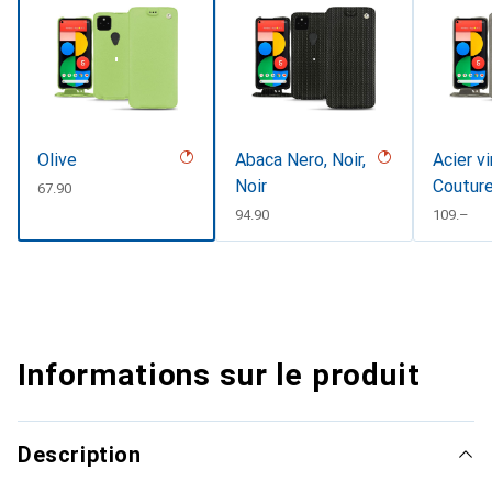
Olive
Abaca Nero, Noir,
Acier v
Noir
Coutur
CHF
67.90
CHF
94.90
CHF
109.–
Informations sur le produit
Description