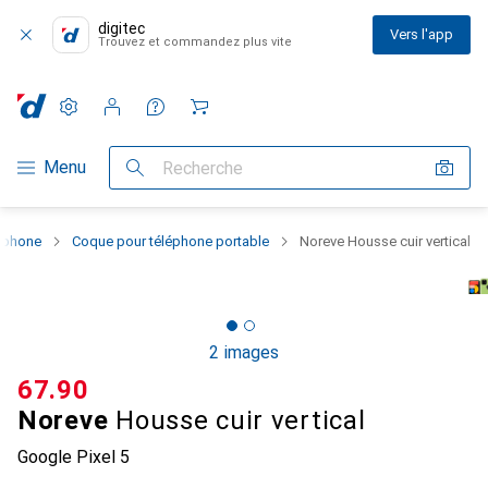
digitec
Vers l'app
Trouvez et commandez plus vite
Paramètres
Compte client
Listes de comparaison
Listes d'envies
Panier
Navigation par catégorie
Menu
Recherche
rtphone
Coque pour téléphone portable
Noreve Housse cuir vertical
2 images
CHF
67.90
Noreve
Housse cuir vertical
Google Pixel 5