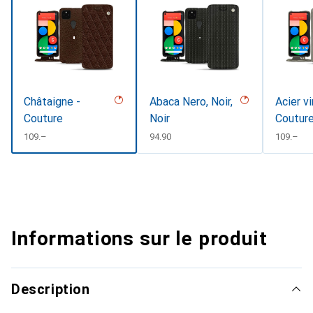
Châtaigne -
Abaca Nero, Noir,
Acier v
Couture
Noir
Coutur
CHF
109.–
CHF
94.90
CHF
109.–
Informations sur le produit
Description