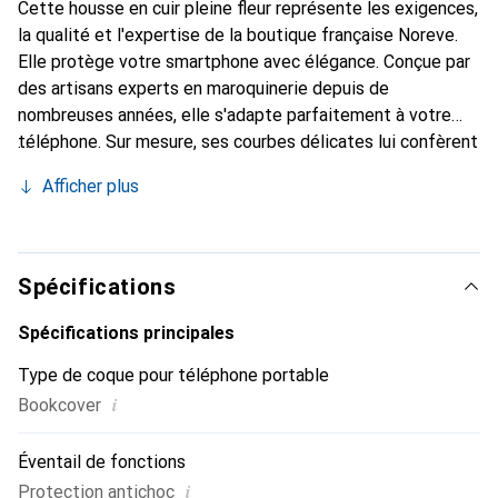
Cette housse en cuir pleine fleur représente les exigences,
la qualité et l'expertise de la boutique française Noreve.
Elle protège votre smartphone avec élégance. Conçue par
des artisans experts en maroquinerie depuis de
nombreuses années, elle s'adapte parfaitement à votre
téléphone. Sur mesure, ses courbes délicates lui confèrent
une véritable seconde peau. Elle devient un accessoire
Afficher plus
chic et essentiel de votre smartphone. Reconnu
internationalement pour ses produits de haute qualité, la
marque Noreve est un choix sûr pour une clientèle
exigeante.
Spécifications
Spécifications principales
Type de coque pour téléphone portable
i
Bookcover
Éventail de fonctions
i
Protection antichoc