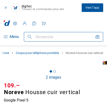
digitec
Vers l'app
Trouvez et commandez plus vite
Paramètres
Compte client
Listes de comparaison
Listes d'envies
Panier
Navigation par catégorie
Menu
Recherche
rtphone
Coque pour téléphone portable
Noreve Housse cuir vertical
2 images
CHF
109.–
Noreve
Housse cuir vertical
Google Pixel 5