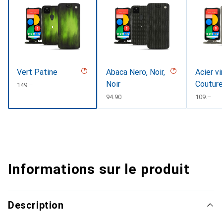
Vert Patine
Abaca Nero, Noir,
Acier v
Noir
Coutur
CHF
149.–
CHF
94.90
CHF
109.–
Informations sur le produit
Description