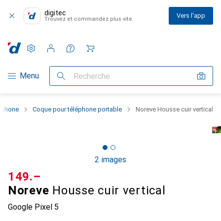
digitec
Vers l'app
Trouvez et commandez plus vite
Paramètres
Compte client
Listes de comparaison
Listes d'envies
Panier
Navigation par catégorie
Menu
Recherche
rtphone
Coque pour téléphone portable
Noreve Housse cuir vertical
2 images
CHF
149.–
Noreve
Housse cuir vertical
Google Pixel 5