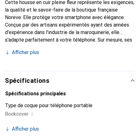
Cette housse en cuir pleine fleur représente les exigences,
la qualité et le savoir-faire de la boutique française
Noreve. Elle protège votre smartphone avec élégance.
Conçue par des artisans expérimentés ayant des années
d'expérience dans l'industrie de la maroquinerie, elle
s'adapte parfaitement à votre téléphone. Sur mesure, ses
courbes raffinées lui donnent une véritable seconde peau.
Afficher plus
Elle devient l'accessoire chic et indispensable pour votre
smartphone. La marque Noreve est reconnue
internationalement pour ses produits de haute qualité et
constitue un choix fiable pour une clientèle exigeante.
Spécifications
Spécifications principales
Type de coque pour téléphone portable
i
Bookcover
Afficher plus