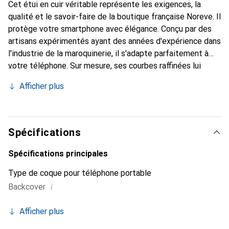
Cet étui en cuir véritable représente les exigences, la
qualité et le savoir-faire de la boutique française Noreve. Il
protège votre smartphone avec élégance. Conçu par des
artisans expérimentés ayant des années d'expérience dans
l'industrie de la maroquinerie, il s'adapte parfaitement à
votre téléphone. Sur mesure, ses courbes raffinées lui
confèrent une véritable seconde peau. Il devient
Afficher plus
l'accessoire chic et indispensable pour votre smartphone.
Reconnaissante à l'international pour ses produits de
haute qualité, la marque Noreve est un choix fiable pour
une clientèle exigeante.
Spécifications
Spécifications principales
Type de coque pour téléphone portable
i
Backcover
Afficher plus