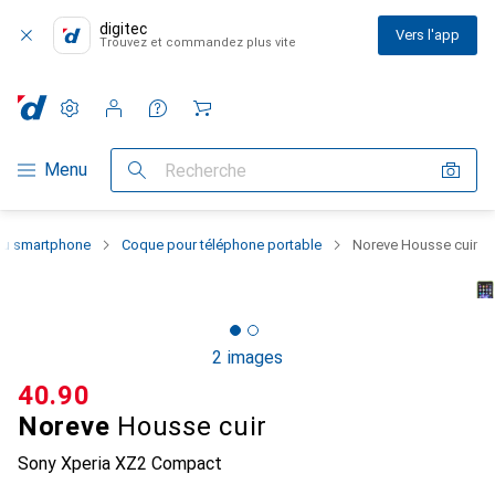
digitec
Vers l'app
Trouvez et commandez plus vite
Paramètres
Compte client
Listes de comparaison
Listes d'envies
Panier
Navigation par catégorie
Menu
Recherche
 du smartphone
Coque pour téléphone portable
Noreve Housse cuir
2 images
CHF
40.90
Noreve
Housse cuir
Sony Xperia XZ2 Compact