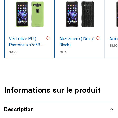
Vert olive PU (
Abaca nero ( Noir /
Acie
Pantone #a7c58e
Black)
CHF
88.90
)
CHF
40.90
CHF
76.90
Informations sur le produit
Description