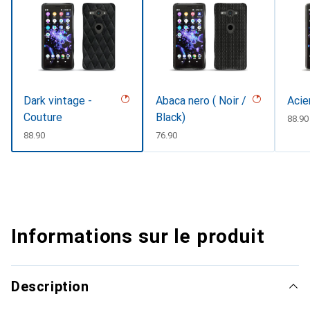
Dark vintage -
Abaca nero ( Noir /
Acie
Couture
Black)
CHF
88.90
CHF
88.90
CHF
76.90
Informations sur le produit
Description