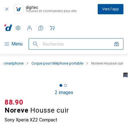
digitec
Vers l'app
Trouvez et commandez plus vite
Paramètres
Compte client
Listes de comparaison
Listes d'envies
Panier
Navigation par catégorie
Menu
Recherche
 du smartphone
Coque pour téléphone portable
Noreve Housse cuir
2 images
CHF
88.90
Noreve
Housse cuir
Sony Xperia XZ2 Compact