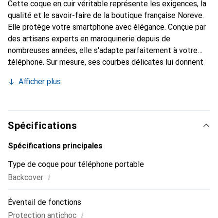
Cette coque en cuir véritable représente les exigences, la
qualité et le savoir-faire de la boutique française Noreve.
Elle protège votre smartphone avec élégance. Conçue par
des artisans experts en maroquinerie depuis de
nombreuses années, elle s'adapte parfaitement à votre
téléphone. Sur mesure, ses courbes délicates lui donnent
une véritable seconde peau. Elle devient l'accessoire chic
Afficher plus
et indispensable pour votre smartphone. La marque
Noreve est reconnue internationalement pour ses produits
de haute qualité et constitue un choix sûr pour une
clientèle exigeante.
Spécifications
Spécifications principales
Type de coque pour téléphone portable
i
Backcover
Éventail de fonctions
i
Protection antichoc