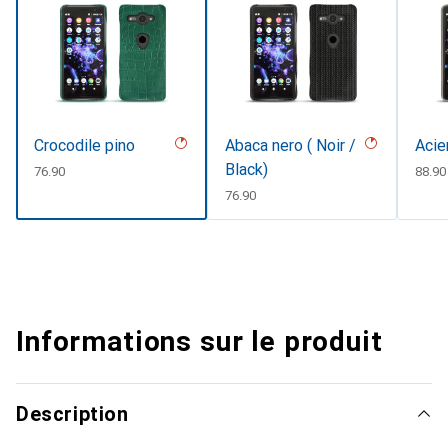
Crocodile pino
Abaca nero ( Noir /
Acie
Black)
CHF
76.90
CHF
88.90
CHF
76.90
Informations sur le produit
Description