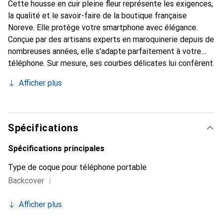
Cette housse en cuir pleine fleur représente les exigences,
la qualité et le savoir-faire de la boutique française
Noreve. Elle protège votre smartphone avec élégance.
Conçue par des artisans experts en maroquinerie depuis de
nombreuses années, elle s'adapte parfaitement à votre
téléphone. Sur mesure, ses courbes délicates lui confèrent
une véritable seconde peau. Elle devient l'accessoire chic
Afficher plus
et indispensable de votre smartphone. Reconnaître
internationalement pour ses produits de haute qualité, la
marque Noreve est un choix sûr pour une clientèle
exigeante.
Spécifications
Spécifications principales
Type de coque pour téléphone portable
i
Backcover
Afficher plus