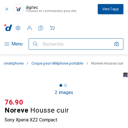
digitec
Vers l'app
Trouvez et commandez plus vite
Paramètres
Compte client
Listes de comparaison
Listes d'envies
Panier
Navigation par catégorie
Menu
Recherche
 du smartphone
Coque pour téléphone portable
Noreve Housse cuir
2 images
CHF
76.90
Noreve
Housse cuir
Sony Xperia XZ2 Compact