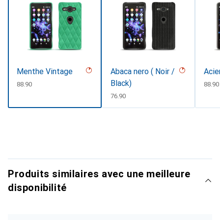
Menthe Vintage
Abaca nero ( Noir /
Acie
Black)
CHF
88.90
CHF
88.90
CHF
76.90
Produits similaires avec une meilleure
disponibilité