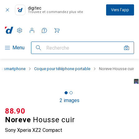
digitec
Vers l'app
Trouvez et commandez plus vite
Paramètres
Compte client
Listes de comparaison
Listes d'envies
Panier
Navigation par catégorie
Menu
Recherche
 du smartphone
Coque pour téléphone portable
Noreve Housse cuir
2 images
CHF
88.90
Noreve
Housse cuir
Sony Xperia XZ2 Compact