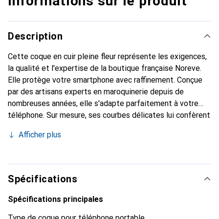
Informations sur le produit
Description
Cette coque en cuir pleine fleur représente les exigences,
la qualité et l'expertise de la boutique française Noreve.
Elle protège votre smartphone avec raffinement. Conçue
par des artisans experts en maroquinerie depuis de
nombreuses années, elle s'adapte parfaitement à votre
téléphone. Sur mesure, ses courbes délicates lui confèrent
une véritable seconde peau. Elle devient l'accessoire chic
Afficher plus
et indispensable de votre smartphone. Reconnaissable à
l'international pour ses produits de haute qualité, la
marque Noreve est un choix sûr pour une clientèle
exigeante.
Spécifications
Spécifications principales
Type de coque pour téléphone portable