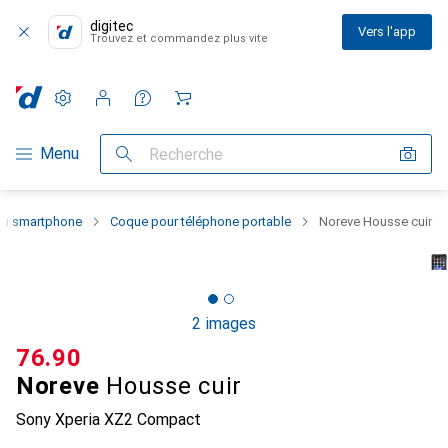
digitec
Vers l'app
Trouvez et commandez plus vite
Paramètres
Compte client
Listes de comparaison
Listes d'envies
Panier
Navigation par catégorie
Menu
Recherche
 du smartphone
Coque pour téléphone portable
Noreve Housse cuir
2 images
CHF
76.90
Noreve
Housse cuir
Sony Xperia XZ2 Compact