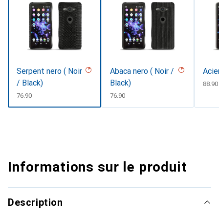
Serpent nero ( Noir
Abaca nero ( Noir /
Acie
/ Black)
Black)
CHF
88.90
CHF
76.90
CHF
76.90
Informations sur le produit
Description