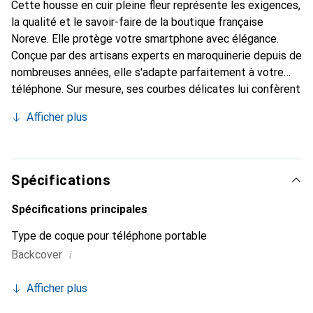
Cette housse en cuir pleine fleur représente les exigences,
la qualité et le savoir-faire de la boutique française
Noreve. Elle protège votre smartphone avec élégance.
Conçue par des artisans experts en maroquinerie depuis de
nombreuses années, elle s'adapte parfaitement à votre
téléphone. Sur mesure, ses courbes délicates lui confèrent
une véritable seconde peau. Elle devient l'accessoire chic
Afficher plus
et indispensable pour votre smartphone. Reconnaissable à
l'international pour ses produits de haute qualité, la
marque Noreve est un choix sûr pour une clientèle
exigeante.
Spécifications
Spécifications principales
Type de coque pour téléphone portable
i
Backcover
Afficher plus