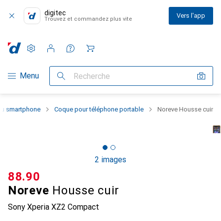
digitec
Vers l'app
Trouvez et commandez plus vite
Paramètres
Compte client
Listes de comparaison
Listes d'envies
Panier
Navigation par catégorie
Menu
Recherche
 du smartphone
Coque pour téléphone portable
Noreve Housse cuir
2 images
CHF
88.90
Noreve
Housse cuir
Sony Xperia XZ2 Compact