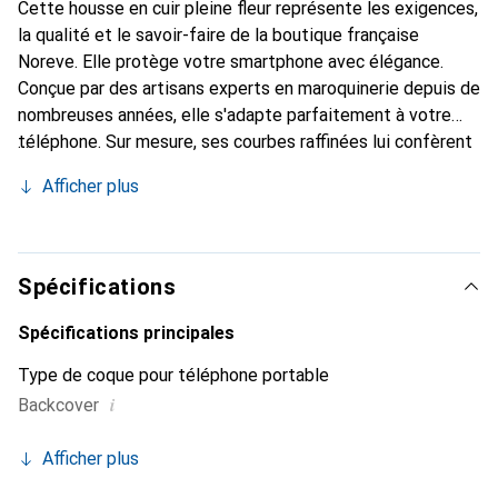
Cette housse en cuir pleine fleur représente les exigences,
la qualité et le savoir-faire de la boutique française
Noreve. Elle protège votre smartphone avec élégance.
Conçue par des artisans experts en maroquinerie depuis de
nombreuses années, elle s'adapte parfaitement à votre
téléphone. Sur mesure, ses courbes raffinées lui confèrent
une véritable seconde peau. Elle devient un accessoire
Afficher plus
chic et indispensable pour votre smartphone. Reconnaître
internationalement pour ses produits de haute qualité, la
marque Noreve est un choix sûr pour une clientèle
exigeante.
Spécifications
Spécifications principales
Type de coque pour téléphone portable
i
Backcover
Afficher plus