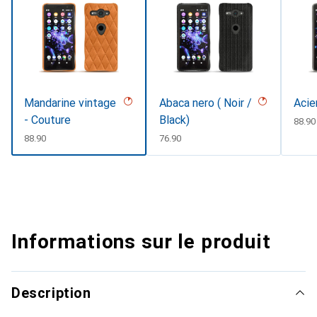
Mandarine vintage
Abaca nero ( Noir /
Acie
- Couture
Black)
CHF
88.90
CHF
88.90
CHF
76.90
Informations sur le produit
Description