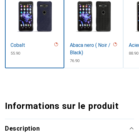
Cobalt
Abaca nero ( Noir /
Acie
Black)
CHF
55.90
CHF
88.90
CHF
76.90
Informations sur le produit
Description