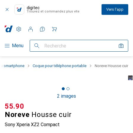
digitec
Vers l'app
Trouvez et commandez plus vite
Paramètres
Compte client
Listes de comparaison
Listes d'envies
Panier
Navigation par catégorie
Menu
Recherche
 du smartphone
Coque pour téléphone portable
Noreve Housse cuir
2 images
CHF
55.90
Noreve
Housse cuir
Sony Xperia XZ2 Compact