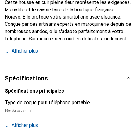
Cette housse en cuir pleine fleur représente les exigences,
la qualité et le savoir-faire de la boutique française
Noreve. Elle protège votre smartphone avec élégance.
Conçue par des artisans experts en maroquinerie depuis de
nombreuses années, elle s'adapte parfaitement à votre
téléphone. Sur mesure, ses courbes délicates lui donnent
une véritable seconde peau. Elle devient l'accessoire chic
Afficher plus
et indispensable de votre smartphone. Reconnaître
internationalement pour ses produits de haute qualité, la
marque Noreve est un choix sûr pour une clientèle
exigeante.
Spécifications
Spécifications principales
Type de coque pour téléphone portable
i
Backcover
Afficher plus