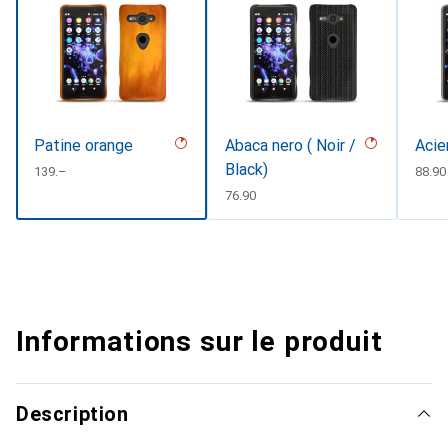
Patine orange
Abaca nero ( Noir /
Acie
Black)
CHF
139.–
CHF
88.90
CHF
76.90
Informations sur le produit
Description