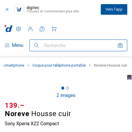
digitec
Vers l'app
Trouvez et commandez plus vite
Paramètres
Compte client
Listes de comparaison
Listes d'envies
Panier
Navigation par catégorie
Menu
Recherche
 du smartphone
Coque pour téléphone portable
Noreve Housse cuir
2 images
CHF
139.–
Noreve
Housse cuir
Sony Xperia XZ2 Compact