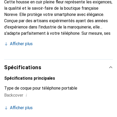
Cette housse en cuir pleine fleur représente les exigences,
la qualité et le savoir-faire de la boutique française
Noreve. Elle protège votre smartphone avec élégance.
Conçue par des artisans expérimentés ayant des années
d'expérience dans l'industrie de la maroquinerie, elle
s'adapte parfaitement à votre téléphone. Sur mesure, ses
courbes raffinées lui confèrent une véritable seconde peau.
Afficher plus
Elle devient l'accessoire chic et indispensable pour votre
smartphone. Reconnaît internationalement pour ses
produits de haute qualité, la marque Noreve est un choix
fiable pour une clientèle exigeante.
Spécifications
Spécifications principales
Type de coque pour téléphone portable
i
Backcover
Afficher plus