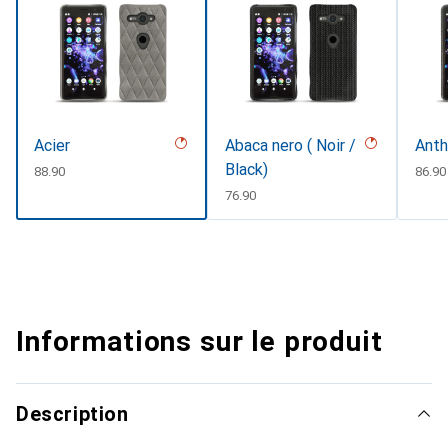
Acier
Abaca nero ( Noir /
Anth
Black)
CHF
88.90
CHF
86.90
CHF
76.90
Informations sur le produit
Description