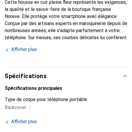
Cette housse en cuir pleine fleur représente les exigences,
la qualité et le savoir-faire de la boutique française
Noreve. Elle protège votre smartphone avec élégance.
Conçue par des artisans experts en maroquinerie depuis de
nombreuses années, elle s'adapte parfaitement à votre
téléphone. Sur mesure, ses courbes délicates lui confèrent
une véritable seconde peau. Elle devient un accessoire
Afficher plus
chic et indispensable pour votre smartphone. Reconnaître
internationalement pour ses produits de haute qualité, la
marque Noreve est un choix sûr pour une clientèle
exigeante.
Spécifications
Spécifications principales
Type de coque pour téléphone portable
i
Backcover
Afficher plus