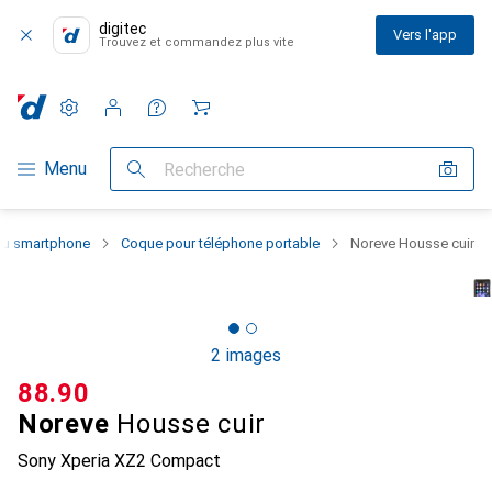
digitec
Vers l'app
Trouvez et commandez plus vite
Paramètres
Compte client
Listes de comparaison
Listes d'envies
Panier
Navigation par catégorie
Menu
Recherche
 du smartphone
Coque pour téléphone portable
Noreve Housse cuir
2 images
CHF
88.90
Noreve
Housse cuir
Sony Xperia XZ2 Compact