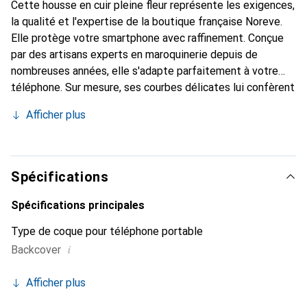
Cette housse en cuir pleine fleur représente les exigences,
la qualité et l'expertise de la boutique française Noreve.
Elle protège votre smartphone avec raffinement. Conçue
par des artisans experts en maroquinerie depuis de
nombreuses années, elle s'adapte parfaitement à votre
téléphone. Sur mesure, ses courbes délicates lui confèrent
une véritable seconde peau. Elle devient un accessoire
Afficher plus
chic et essentiel pour votre smartphone. Reconnaître
internationalement pour ses produits de haute qualité, la
marque Noreve est un choix sûr pour une clientèle
exigeante.
Spécifications
Spécifications principales
Type de coque pour téléphone portable
i
Backcover
Afficher plus