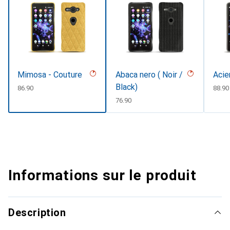
Mimosa - Couture
Abaca nero ( Noir /
Acie
Black)
CHF
86.90
CHF
88.90
CHF
76.90
Informations sur le produit
Description