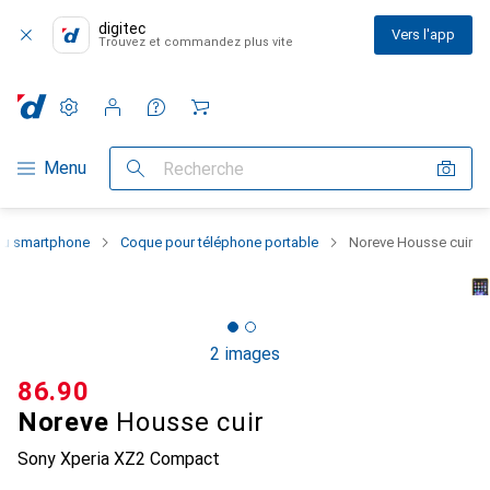
digitec
Vers l'app
Trouvez et commandez plus vite
Paramètres
Compte client
Listes de comparaison
Listes d'envies
Panier
Navigation par catégorie
Menu
Recherche
 du smartphone
Coque pour téléphone portable
Noreve Housse cuir
2 images
CHF
86.90
Noreve
Housse cuir
Sony Xperia XZ2 Compact