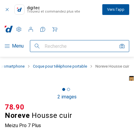
digitec
Vers l'app
Trouvez et commandez plus vite
Paramètres
Compte client
Listes de comparaison
Listes d'envies
Panier
Navigation par catégorie
Menu
Recherche
 du smartphone
Coque pour téléphone portable
Noreve Housse cuir
2 images
CHF
78.90
Noreve
Housse cuir
Meizu Pro 7 Plus