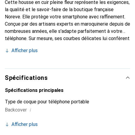
Cette housse en cuir pleine fleur représente les exigences,
la qualité et le savoir-faire de la boutique française
Noreve. Elle protège votre smartphone avec raffinement.
Conçue par des artisans experts en maroquinerie depuis de
nombreuses années, elle s'adapte parfaitement à votre
téléphone. Sur mesure, ses courbes délicates lui confèrent
une véritable seconde peau. Elle devient un accessoire
Afficher plus
chic et essentiel pour votre smartphone. Reconnaître
internationalement pour ses produits de haute qualité, la
marque Noreve est un choix sûr pour une clientèle
exigeante.
Spécifications
Spécifications principales
Type de coque pour téléphone portable
i
Backcover
Afficher plus