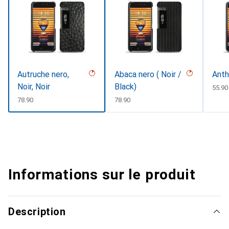
Autruche nero,
Abaca nero ( Noir /
Anth
Noir, Noir
Black)
CHF
55.90
CHF
78.90
CHF
78.90
Informations sur le produit
Description