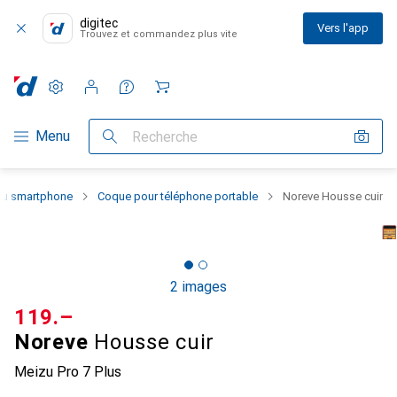
digitec
Vers l'app
Trouvez et commandez plus vite
Paramètres
Compte client
Listes de comparaison
Listes d'envies
Panier
Navigation par catégorie
Menu
Recherche
 du smartphone
Coque pour téléphone portable
Noreve Housse cuir
2 images
CHF
119.–
Noreve
Housse cuir
Meizu Pro 7 Plus