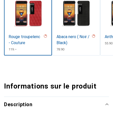
Rouge troupelenc
Abaca nero ( Noir /
Anth
- Couture
Black)
CHF
55.90
CHF
119.–
CHF
78.90
Informations sur le produit
Description