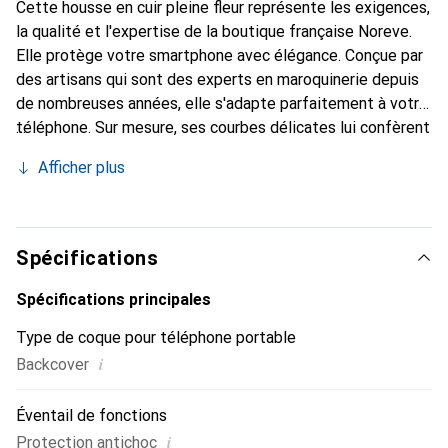
Cette housse en cuir pleine fleur représente les exigences,
la qualité et l'expertise de la boutique française Noreve.
Elle protège votre smartphone avec élégance. Conçue par
des artisans qui sont des experts en maroquinerie depuis
de nombreuses années, elle s'adapte parfaitement à votre
téléphone. Sur mesure, ses courbes délicates lui confèrent
une véritable seconde peau. Elle devient l'accessoire chic
Afficher plus
et indispensable de votre smartphone. Reconnaître
internationalement pour ses produits de haute qualité, la
marque Noreve est un choix sûr pour une clientèle
exigeante.
Spécifications
Spécifications principales
Type de coque pour téléphone portable
i
Backcover
Éventail de fonctions
i
Protection antichoc