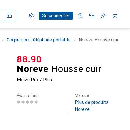
Paramètres
Compte client
Listes de comparaison
Listes d'envies
Panier
Se connecter
Coque pour téléphone portable
Noreve Housse cuir
CHF
88.90
Noreve
Housse cuir
Meizu Pro 7 Plus
Marque
Évaluations
Plus de produits
Noreve