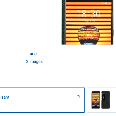
2 images
isant