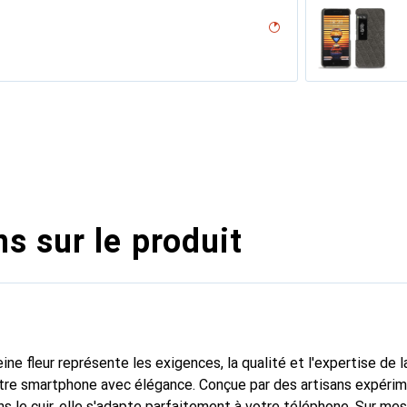
Arange clouqui - Couture ( Pantone #D33108 )
desert
outure (Nappa - Pantone #ceb888)
( Pantone #ceb888 )
ppa / White )
on
an - Couture ( Nappa - Pantone #15458a)
n PU
 Méditerranée
parciate
 - Couture
outure
pino
bla - Couture
ne
r / Black )
e
l??u - Couture ( Pantone #F3B934 )
age
ocodile
uture
 vintage
vo??tant ( Pantone #4e3629 )
 ( Pantone #8B4720 )
Couture
gant, Noir / Black
ent nero
Couture
ntage - Couture
uge
illésimé
ne
outure
upelenc - Couture
abbia
tage
 PU
oncé
Orange clouqui ( Pantone #D33108 )
s sur le produit
ine fleur représente les exigences, la qualité et l'expertise de 
otre smartphone avec élégance. Conçue par des artisans expéri
s le cuir, elle s'adapte parfaitement à votre téléphone. Sur me