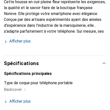
Cette housse en cuir pleine fleur représente les exigences,
la qualité et le savoir-faire de la boutique française
Noreve. Elle protège votre smartphone avec élégance.
Conçue par des artisans expérimentés ayant des années
d'expérience dans l'industrie de la maroquinerie, elle
s'adapte parfaitement à votre téléphone. Sur mesure, ses
courbes délicates lui donnent l'impression d'une véritable
Afficher plus
seconde peau. Elle devient un accessoire chic et
indispensable pour votre smartphone. La marque Noreve
est reconnue internationalement pour ses produits de
haute qualité et constitue un choix fiable pour une
Spécifications
clientèle exigeante.
Spécifications principales
Type de coque pour téléphone portable
i
Backcover
Afficher plus