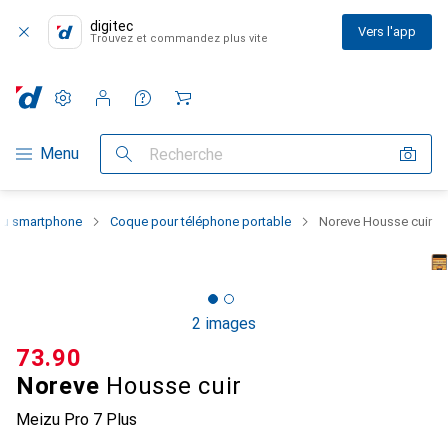
digitec
Vers l'app
Trouvez et commandez plus vite
Paramètres
Compte client
Listes de comparaison
Listes d'envies
Panier
Navigation par catégorie
Menu
Recherche
 du smartphone
Coque pour téléphone portable
Noreve Housse cuir
2 images
CHF
73.90
Noreve
Housse cuir
Meizu Pro 7 Plus