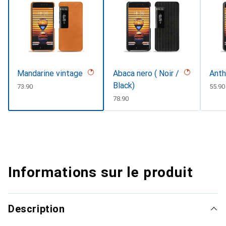
Mandarine vintage
Abaca nero ( Noir /
Anth
Black)
CHF
73.90
CHF
55.90
CHF
78.90
Informations sur le produit
Description