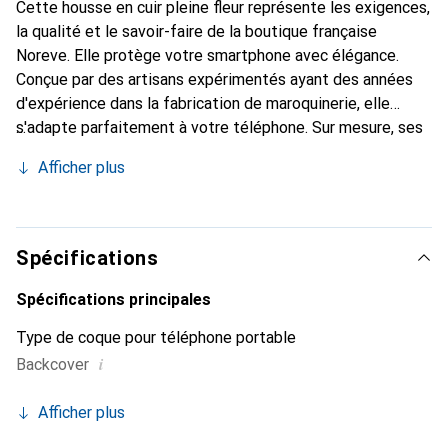
Cette housse en cuir pleine fleur représente les exigences,
la qualité et le savoir-faire de la boutique française
Noreve. Elle protège votre smartphone avec élégance.
Conçue par des artisans expérimentés ayant des années
d'expérience dans la fabrication de maroquinerie, elle
s'adapte parfaitement à votre téléphone. Sur mesure, ses
courbes raffinées lui confèrent une véritable seconde peau.
Afficher plus
Elle devient l'accessoire chic et indispensable pour votre
smartphone. Reconnaître à l'international pour ses produits
de haute qualité, la marque Noreve est un choix fiable pour
une clientèle exigeante.
Spécifications
Spécifications principales
Type de coque pour téléphone portable
i
Backcover
Afficher plus