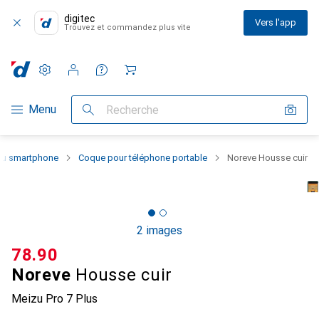
digitec
Vers l'app
Trouvez et commandez plus vite
Paramètres
Compte client
Listes de comparaison
Listes d'envies
Panier
Navigation par catégorie
Menu
Recherche
 du smartphone
Coque pour téléphone portable
Noreve Housse cuir
2 images
CHF
78.90
Noreve
Housse cuir
Meizu Pro 7 Plus