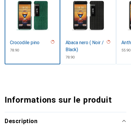
Crocodile pino
Abaca nero ( Noir /
Anth
Black)
CHF
78.90
CHF
55.90
CHF
78.90
Informations sur le produit
Description