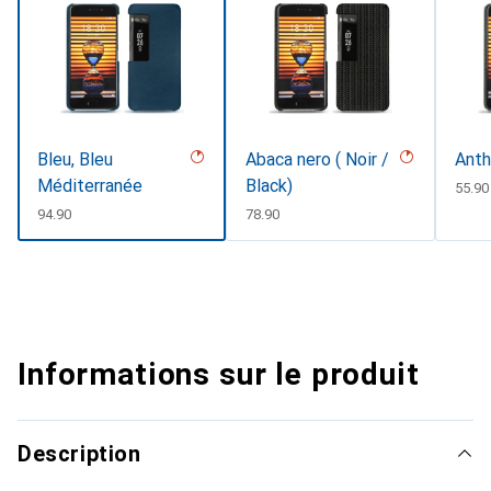
Bleu, Bleu
Abaca nero ( Noir /
Anth
Méditerranée
Black)
CHF
55.90
CHF
94.90
CHF
78.90
Informations sur le produit
Description