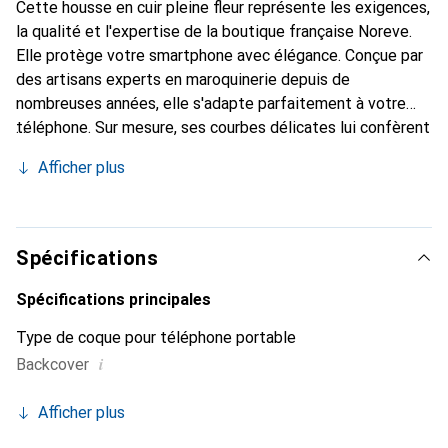
Cette housse en cuir pleine fleur représente les exigences,
la qualité et l'expertise de la boutique française Noreve.
Elle protège votre smartphone avec élégance. Conçue par
des artisans experts en maroquinerie depuis de
nombreuses années, elle s'adapte parfaitement à votre
téléphone. Sur mesure, ses courbes délicates lui confèrent
une véritable seconde peau. Elle devient l'accessoire chic
Afficher plus
et essentiel de votre smartphone. Reconnaître à
l'international pour ses produits de haute qualité, la
marque Noreve est un choix sûr pour une clientèle
exigeante.
Spécifications
Spécifications principales
Type de coque pour téléphone portable
i
Backcover
Afficher plus