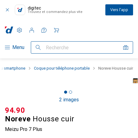
digitec
Vers l'app
Trouvez et commandez plus vite
Paramètres
Compte client
Listes de comparaison
Listes d'envies
Panier
Navigation par catégorie
Menu
Recherche
 du smartphone
Coque pour téléphone portable
Noreve Housse cuir
2 images
CHF
94.90
Noreve
Housse cuir
Meizu Pro 7 Plus