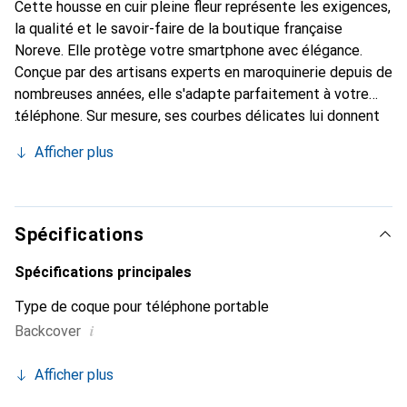
Cette housse en cuir pleine fleur représente les exigences,
la qualité et le savoir-faire de la boutique française
Noreve. Elle protège votre smartphone avec élégance.
Conçue par des artisans experts en maroquinerie depuis de
nombreuses années, elle s'adapte parfaitement à votre
téléphone. Sur mesure, ses courbes délicates lui donnent
une véritable seconde peau. Elle devient un accessoire
Afficher plus
chic et indispensable pour votre smartphone. Reconnaître
internationalement pour ses produits de haute qualité, la
marque Noreve est un choix fiable pour une clientèle
exigeante.
Spécifications
Spécifications principales
Type de coque pour téléphone portable
i
Backcover
Afficher plus