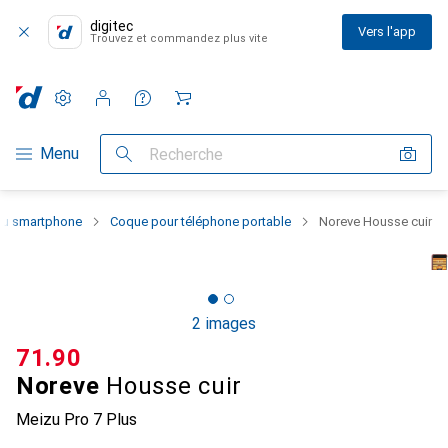
digitec
Vers l'app
Trouvez et commandez plus vite
Paramètres
Compte client
Listes de comparaison
Listes d'envies
Panier
Navigation par catégorie
Menu
Recherche
 du smartphone
Coque pour téléphone portable
Noreve Housse cuir
2 images
CHF
71.90
Noreve
Housse cuir
Meizu Pro 7 Plus