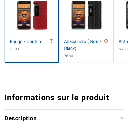
Rouge - Couture
Abaca nero ( Noir /
Anth
Black)
CHF
71.90
CHF
55.90
CHF
78.90
Informations sur le produit
Description